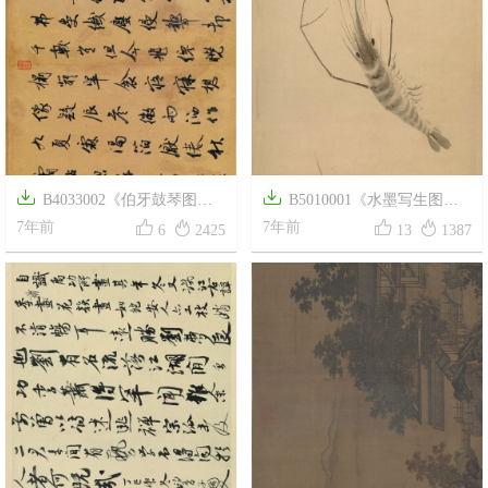


B4033002《伯牙鼓琴图卷
B5010001《水墨写生图卷




（全卷）》元代画家王振鹏高
7年前
全卷》宋代画家法常高清作品
7年前
6
2425
13
1387
清作品