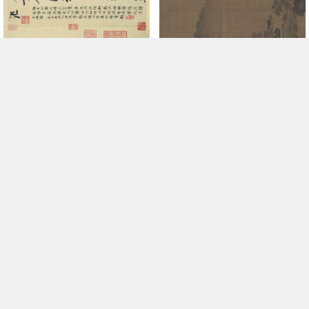


B5079001《雪中梅竹图(全
B5039009《四景山水圗卷




卷)》宋代画家徐禹功高清作品
7年前
全卷》宋代画家刘松年高清作
7年前
9
2154
6
2590
品
评论
发表评论必须先登陆， 您可以
登陆
或者
注册新账号
!
中国画
油画
白描
素描
书法
精选
中国画
家
西方画家
版权所有 Copyright © 2018-2020 高清名画