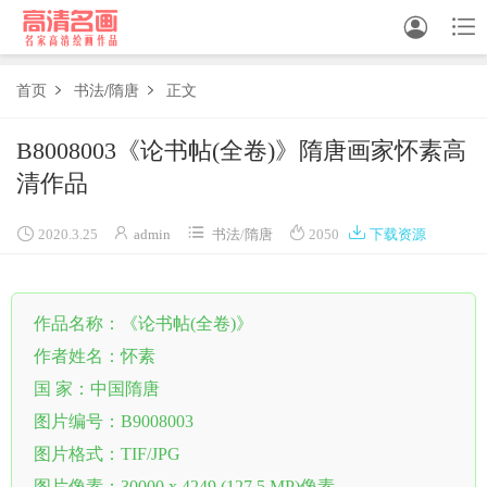


首页
书法
/
隋唐
正文


中国画
B8008003《论书帖(全卷)》隋唐画家怀素高
清作品
油画





白描
2020.3.25
admin
书法
/
隋唐
2050
下载资源
素描
作品名称：《论书帖(全卷)》
书法
作者姓名：怀素
精选
国 家：中国隋唐
中国画家
图片编号：B9008003
图片格式：TIF/JPG
西方画家
图片像素：30000 x 4249 (127.5 MP)像素