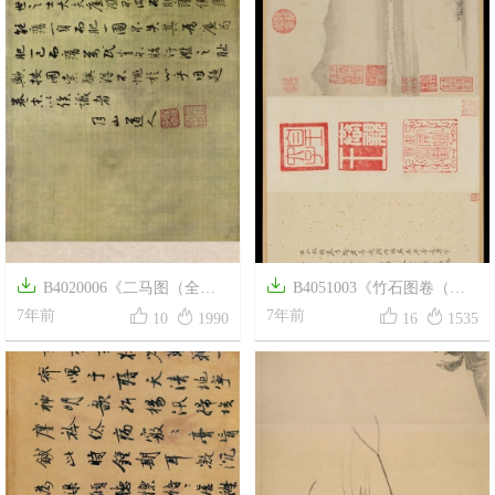


B4020006《二马图（全
B4051003《竹石图卷（赵




卷）》元代画家任仁发高清作
7年前
沈合璧全卷）》元代画家赵原
7年前
10
1990
16
1535
品
沈巽高清作品