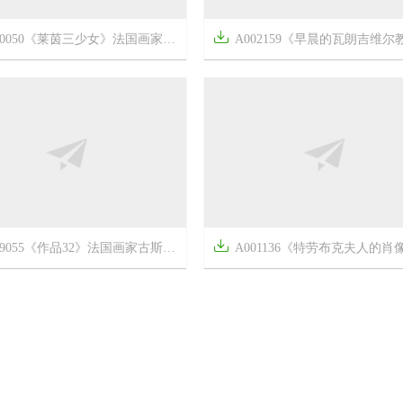

A002159《早晨的瓦朗吉维尔教堂》法国画家克劳德·莫奈

7年前
17
0050《莱茵三少女》法国画家方丹·拉图尔高清作品



10
2225
A009055《作品32》法国画家古斯塔夫·库尔贝高

8年前
18