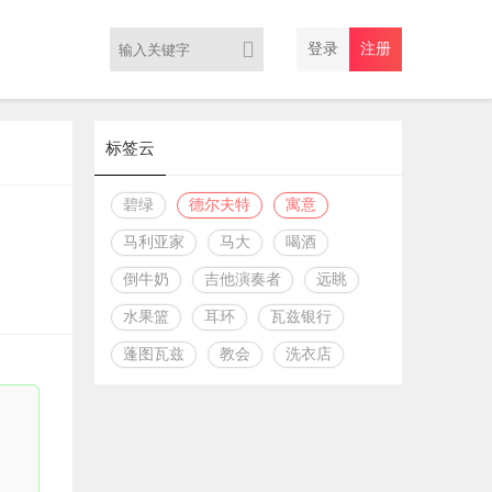
登录
注册
标签云
碧绿
德尔夫特
寓意
马利亚家
马大
喝酒
倒牛奶
吉他演奏者
远眺
水果篮
耳环
瓦兹银行
蓬图瓦兹
教会
洗衣店