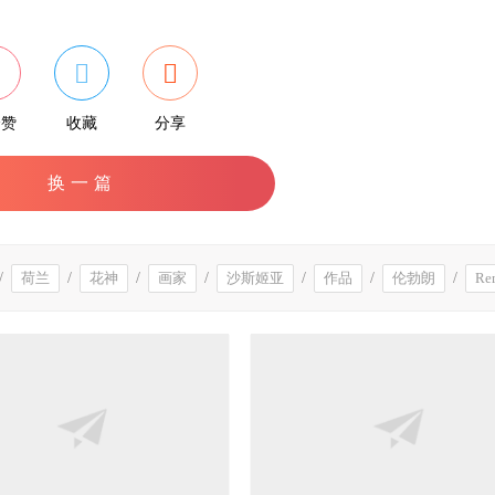
个赞
收藏
分享
换一篇
/
荷兰
/
花神
/
画家
/
沙斯姬亚
/
作品
/
伦勃朗
/
Re