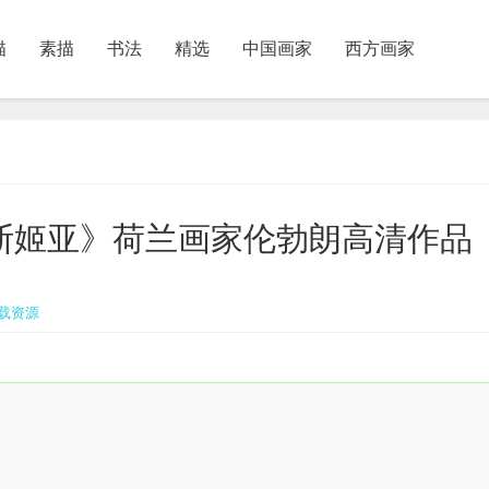
描
素描
书法
精选
中国画家
西方画家
的沙斯姬亚》荷兰画家伦勃朗高清作品
载资源