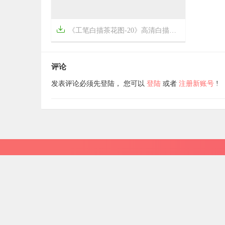


A001136《特劳布克夫人的肖像》荷兰画家文森特·梵高高清作品
《工


8年前
8年前
15
981
评论
发表评论必须先登陆， 您可以
登陆
或者
注册新账号
!
9927+
文章总数
评
中国画