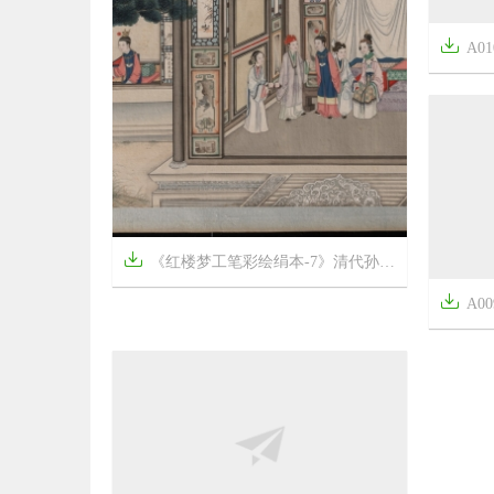


《红楼梦工笔彩绘绢本-7》清代孙温高清中国画作品
A01


8年前
8年前
13
1333