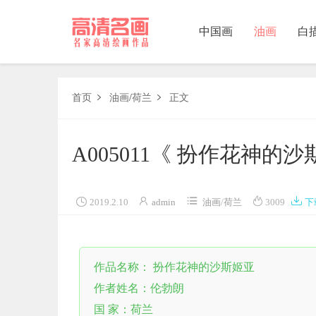
中国画
油画
白
中国画
首页
油画
/
荷兰
正文


油画
A005011《 扮作花神
白描
素描





2019.2.10
admin
油画
/
荷兰
3009
下
书法
精选
作品名称： 扮作花神的沙斯姬亚
中国画家
作者姓名：伦勃朗
西方画家
国 家：荷兰